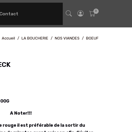
Contact
Accueil
LA BOUCHERIE
NOS VIANDES
BOEUF
ECK
400G
A Noter!!!
ouge il est préférable de la sortir du