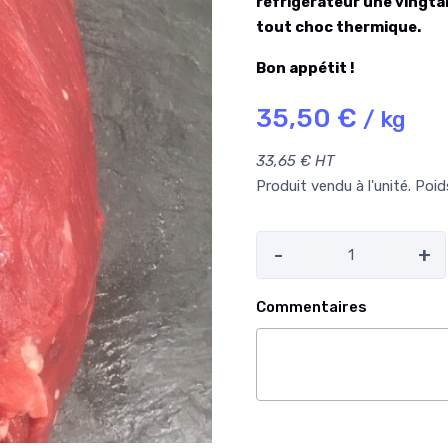
réfrigérateur une vingta
tout choc thermique.
Bon appétit !
35,50 €
/ kg
33,65 € HT
Produit vendu à l'unité. Poi
-
+
Commentaires