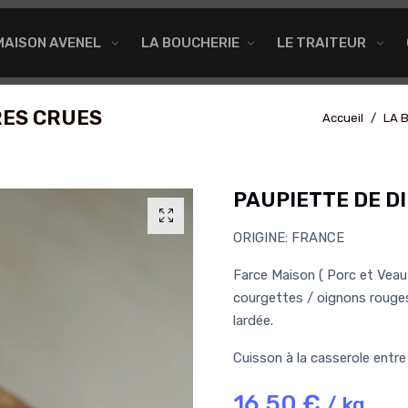
MAISON AVENEL
LA BOUCHERIE
LE TRAITEUR
RES CRUES
Accueil
LA 
PAUPIETTE DE D
ORIGINE: FRANCE
Farce Maison ( Porc et Veau 
courgettes / oignons rouges
lardée.
Cuisson à la casserole entr
16,50 €
/ kg